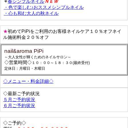
⚘
春シンプルネイル
ＮＥＷ
・色で楽しむ♪おススメシンプルネイル
・心も和む大人の秋ネイル
★
初めてPiPiをご利用のお客様ネイルケア１０％オフネイ
ル施術料金２０％オフ
nail&aroma PiPi
～大人女性が輝くためのネイルサロン～
◇営業時間◇
１０：００～１８：３０(最終受付)
定休日：月曜日・木曜日
◇メニュー・料金詳細◇
◇最新ご予約状況
５月ご予約状況
６月ご予約状況
◇ご予約◇