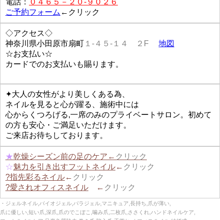
電話：
０４６５－２０-９０２６
ご予約フォーム
←クリック
◇アクセス◇
神奈川県小田原市扇町
１-４５-１４ ２F
地図
☆お支払い☆
カードでのお支払いも賜ります。
✦大人の女性がより美しくある為、
ネイルを見ると心が躍る、施術中には
心からくつろげる,一席のみのプライベートサロン。初めて
の方も安心・ご満足いただけます。
ご来店お待ちしております。
★
乾燥シーズン前の足のケア←
クリック
☆
魅力を引き出すフットネイル
←
クリック
?指先彩るネイル
←
クリック
?愛されオフィスネイル
←
クリック
・ジェルネイル,バイオジェル,パラジェル,マニキュア,長持ち,爪が薄い,
爪に優しい,短い爪,深爪,爪のでこぼこ,噛み爪,二枚爪,ささくれ,ハンドネイルケア,