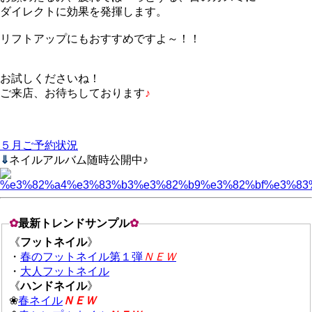
ダイレクトに効果を発揮します。
リフトアップにもおすすめですよ～！！
お試しくださいね！
ご来店、お待ちしております
♪
５月ご予約状況
⇓
ネイルアルバム随時公開中♪
✿
最新トレンドサンプル
✿
《
フットネイル
》
・
春のフットネイル第１弾
ＮＥＷ
・
大人フットネイル
《
ハンドネイル
》
❀
春ネイル
ＮＥＷ