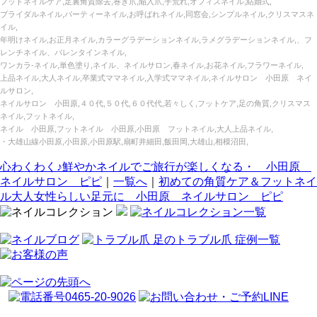
フットネイルケア,足裏角質除去,巻き爪,陥入爪,手荒れ,オフィスネイル,結婚式,
ブライダルネイル,パーティーネイル,お呼ばれネイル,同窓会,シンプルネイル,クリスマスネ
イル,
年明けネイル,お正月ネイル,カラーグラデーションネイル,ラメグラデーションネイル,、フ
レンチネイル、バレンタインネイル,
ワンカラ‐ネイル,単色塗り,ネイル、ネイルサロン,春ネイル,お花ネイル,フラワーネイル,
上品ネイル,大人ネイル,卒業式ママネイル,入学式ママネイル,ネイルサロン 小田原 ネイ
ルサロン,
ネイルサロン 小田原,４０代,５０代,６０代代,若々しく,フットケア,足の角質,クリスマス
ネイル,フットネイル,
ネイル 小田原,フットネイル 小田原,小田原 フットネイル,大人上品ネイル,
・大雄山線小田原,小田原,小田原駅,扇町井細田,飯田岡,大雄山,相模沼田,
心わくわく♪鮮やかネイルでご旅行が楽しくなる・ 小田原
ネイルサロン ピピ
｜
一覧へ
｜
初めての角質ケア＆フットネイ
ル大人女性らしい足元に 小田原 ネイルサロン ピピ