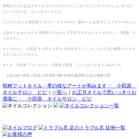
年明けネイル,お正月ネイル,カラーグラデーションネイル,ラメグラデーションネイル,、
フレンチネイル、バレンタインネイル,
ワンカラ‐ネイル,単色塗り,ネイル、ネイルサロン,春ネイル,お花ネイル,フラワーネイル,
上品ネイル,大人ネイル,卒業式ママネイル,入学式ママネイル,ネイルサロン 小田原 ネ
イルサロン,
ネイルサロン 小田原,４０代,５０代,６０代代,若々しく,フットケア,足の角質,クリスマ
スネイル,フットネイル,
ネイル 小田原,フットネイル 小田原,小田原 フットネイル,大人上品ネイル,
・大雄山線小田原,小田原,小田原駅,扇町井細田,飯田岡,大雄山,相模沼田,
和柄フットネイル・帯の様なアートが和みます・ 小田原
ネイルサロン ピピ
｜
一覧へ
｜
お正月ネイルで思いっきりお
洒落に・ 小田原 ネイルサロン ピピ