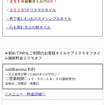
・
２０１９
迎春ネイル
?
NEW
！
・
２０１８
?クリスマスネイル
・色で楽しむ♪おススメシンプルネイル
・心も和む大人の秋ネイル
★
初めてPiPiをご利用のお客様ネイルケア１０％オフネイ
ル施術料金２０％オフ
nail&aroma PiPi
～大人女性が輝くためのネイルサロン～
◇営業時間◇
１０：００～１８：３０(最終受付)
定休日：月曜日・木曜日
◇メニュー・料金詳細◇