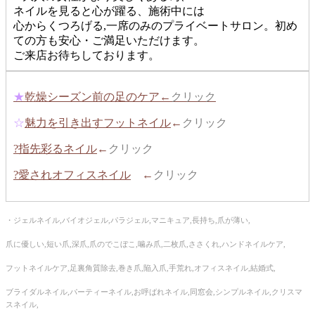
ネイルを見ると心が躍る、施術中には
心からくつろげる,一席のみのプライベートサロン。初め
ての方も安心・ご満足いただけます。
ご来店お待ちしております。
★
乾燥シーズン前の足のケア←
クリック
☆
魅力を引き出すフットネイル
←
クリック
?指先彩るネイル
←
クリック
?愛されオフィスネイル
←
クリック
・ジェルネイル,バイオジェル,パラジェル,マニキュア,長持ち,爪が薄い,
爪に優しい,短い爪,深爪,爪のでこぼこ,噛み爪,二枚爪,ささくれ,ハンドネイルケア,
フットネイルケア,足裏角質除去,巻き爪,陥入爪,手荒れ,オフィスネイル,結婚式,
ブライダルネイル,パーティーネイル,お呼ばれネイル,同窓会,シンプルネイル,クリスマ
スネイル,