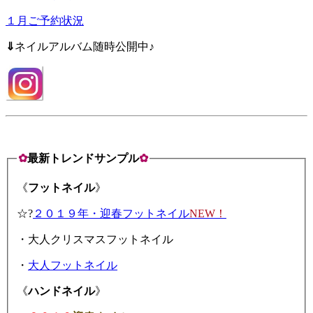
１月ご予約状況
⇓
ネイルアルバム随時公開中♪
✿
最新トレンドサンプル
✿
《
フットネイル
》
☆?
２０１９年・迎春フットネイル
NEW
！
・大人クリスマスフットネイル
・
大人フットネイル
《
ハンドネイル
》