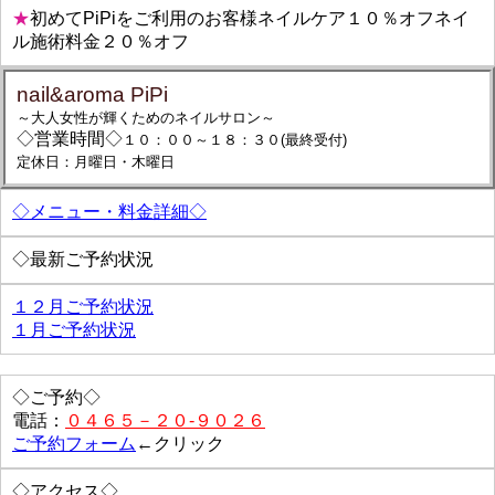
★
初めてPiPiをご利用のお客様ネイルケア１０％オフネイ
ル施術料金２０％オフ
nail&aroma PiPi
～大人女性が輝くためのネイルサロン～
◇営業時間◇
１０：００～１８：３０(最終受付)
定休日：月曜日・木曜日
◇メニュー・料金詳細◇
◇最新ご予約状況
１２月ご予約状況
１月ご予約状況
◇ご予約◇
電話：
０４６５－２０-９０２６
ご予約フォーム
←クリック
◇アクセス◇