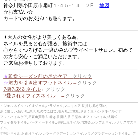
神奈川県小田原市扇町
１-４５-１４ ２F
地図
☆お支払い☆
カードでのお支払いも賜ります。
✦大人の女性がより美しくある為、
ネイルを見ると心が躍る、施術中には
心からくつろげる,一席のみのプライベートサロン。初めて
の方も安心・ご満足いただけます。
ご来店お待ちしております。
★
乾燥シーズン前の足のケア←
クリック
☆
魅力を引き出すフットネイル
←
クリック
?指先彩るネイル
←
クリック
?愛されオフィスネイル
←
クリック
・ジェルネイル,バイオジェル,パラジェル,マニキュア,長持ち,爪が薄い,
爪に優しい,短い爪,深爪,爪のでこぼこ,噛み爪,二枚爪,ささくれ,ハンドネイルケア,
フットネイルケア,足裏角質除去,巻き爪,陥入爪,手荒れ,オフィスネイル,結婚式,
ブライダルネイル,パーティーネイル,お呼ばれネイル,同窓会,シンプルネイル,クリスマスネ
イル,
年明けネイル,お正月ネイル,カラーグラデーションネイル,ラメグラデーションネイル,、フ