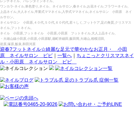
レンチネイル、バレンタインネイル,
ワンカラ‐ネイル,単色塗り,ネイル、ネイルサロン,春ネイル,お花ネイル,フラワーネイル,
上品ネイル,大人ネイル,卒業式ママネイル,入学式ママネイル,ネイルサロン 小田原 ネイ
ルサロン,
ネイルサロン 小田原,４０代,５０代,６０代代,若々しく,フットケア,足の角質,クリスマス
ネイル,フットネイル,
ネイル 小田原,フットネイル 小田原,小田原 フットネイル,大人上品ネイル,
・大雄山線小田原,小田原,小田原駅,扇町井細田,飯田岡,大雄山,相模沼田,
岩原,塚原,飯泉,和田河原
迎春?フットネイル☆綺麗な足元で華やかなお正月・ 小田
原 ネイルサロン ピピ
｜
一覧へ
｜
ちょこっとクリスマスネイ
ル・小田原 ネイルサロン ピピ
〒250-0045 神奈川県小田原市城山1-9-7 高橋店舗1階 / JR東海
道・小田急線小田原駅徒歩4分
tel :
0465-20-9026
/ 営業時間 : 10:00～20:00 / 定休日 :