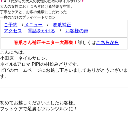
✦
４０代からの大人の女性のためのネイルサロン
✦
大人の女性におくつろぎ頂ける特別な空間。
丁寧なケアと、お爪の健康にこだわった
一席のだけのプライベートサロン
ご予約
/
メニュー
/
巻爪補正
アクセス
電話をかける
/
お客様の声
巻爪さん補正モニター大募集！
詳しくは
こちらから
こんにちは。
小田原 ネイルサロン、
ネイル&アロマ PiPiの村松みどりです。
ピピのホームページにお越し下さいましてありがとうございま
す。
初めてお越しくださいましたお客様。
フットケアで足裏もツルンツルンに！