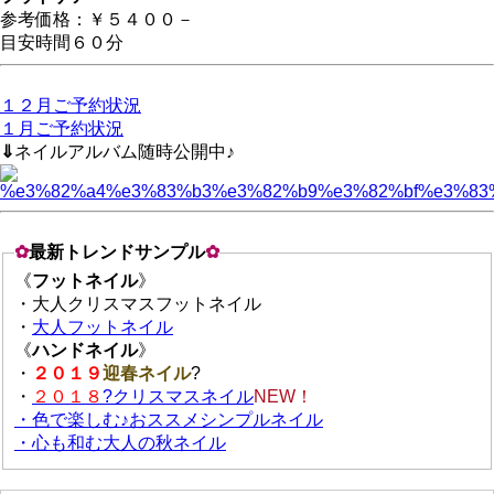
参考価格：￥５４００－
目安時間６０分
１２月ご予約状況
１月ご予約状況
⇓
ネイルアルバム随時公開中♪
✿
最新トレンドサンプル
✿
《
フットネイル
》
・大人クリスマスフットネイル
・
大人フットネイル
《
ハンドネイル
》
・
２０１９
迎春ネイル
?
・
２０１８
?クリスマスネイル
NEW！
・色で楽しむ♪おススメシンプルネイル
・心も和む大人の秋ネイル