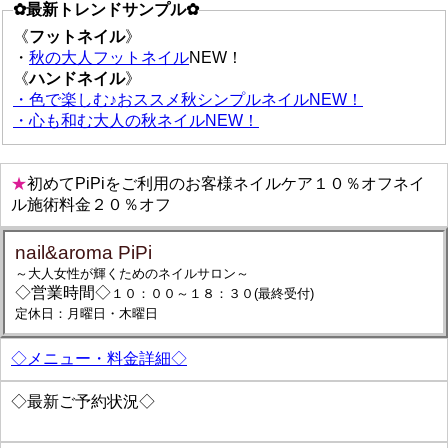
✿最新トレンドサンプル✿
《
フットネイル
》
・
秋の大人フットネイル
NEW！
《
ハンドネイル
》
・色で楽しむ♪おススメ秋シンプルネイルNEW！
・心も和む大人の秋ネイルNEW！
★
初めてPiPiをご利用のお客様ネイルケア１０％オフネイ
ル施術料金２０％オフ
nail&aroma PiPi
～大人女性が輝くためのネイルサロン～
◇営業時間◇
１０：００～１８：３０(最終受付)
定休日：月曜日・木曜日
◇メニュー・料金詳細◇
◇最新ご予約状況◇