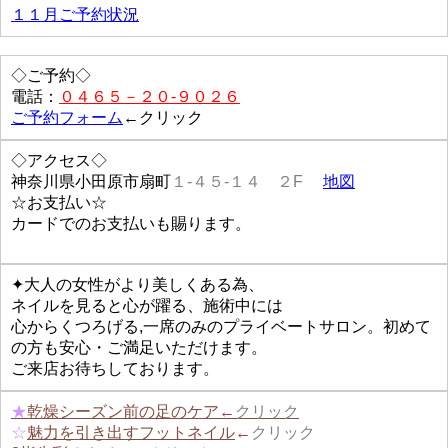
１１月ご予約状況
◇ご予約◇
電話：
０４６５－２０-９０２６
ご予約フォーム
←クリック
◇アクセス◇
神奈川県小田原市扇町
１-４５-１４ ２F
地図
☆お支払い☆
カードでのお支払いも賜ります。
✦大人の女性がより美しくある為、
ネイルを見ると心が躍る、施術中には
心からくつろげる,一席のみのプライベートサロン。初めて
の方も安心・ご満足いただけます。
ご来店お待ちしております。
★
乾燥シーズン前の足のケア←
クリック
☆
魅力を引き出すフットネイル
←
クリック