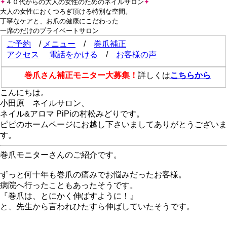
✦
４０代からの大人の女性のためのネイルサロン
✦
大人の女性におくつろぎ頂ける特別な空間。
丁寧なケアと、お爪の健康にこだわった
一席のだけのプライベートサロン
ご予約
/
メニュー
/
巻爪補正
アクセス
電話をかける
/
お客様の声
巻爪さん補正モニター大募集！
詳しくは
こちらから
こんにちは。
小田原 ネイルサロン、
ネイル&アロマ PiPiの村松みどりです。
ピピのホームページにお越し下さいましてありがとうございま
す。
巻爪モニターさんのご紹介です。
ずっと何十年も巻爪の痛みでお悩みだったお客様。
病院へ行ったこともあったそうです。
『巻爪は、とにかく伸ばすように！』
と、先生から言われひたすら伸ばしていたそうです。