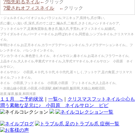
?指先彩るネイル
←
クリック
?愛されオフィスネイル
←
クリック
・ジェルネイル,バイオジェル,パラジェル,マニキュア,長持ち,爪が薄い,
爪に優しい,短い爪,深爪,爪のでこぼこ,噛み爪,二枚爪,ささくれ,ハンドネイルケア,
フットネイルケア,足裏角質除去,巻き爪,陥入爪,手荒れ,オフィスネイル,結婚式,
ブライダルネイル,パーティーネイル,お呼ばれネイル,同窓会,シンプルネイル,クリスマスネ
イル,
年明けネイル,お正月ネイル,カラーグラデーションネイル,ラメグラデーションネイル,、フ
レンチネイル、バレンタインネイル,
ワンカラ‐ネイル,単色塗り,ネイル、ネイルサロン,春ネイル,お花ネイル,フラワーネイル,
上品ネイル,大人ネイル,卒業式ママネイル,入学式ママネイル,ネイルサロン 小田原 ネイ
ルサロン,
ネイルサロン 小田原,４０代,５０代,６０代代,若々しく,フットケア,足の角質,クリスマス
ネイル,フットネイル,
ネイル 小田原,フットネイル 小田原,小田原 フットネイル,大人上品ネイル,
・大雄山線小田原,小田原,小田原駅,扇町井細田,飯田岡,大雄山,相模沼田,
岩原,塚原,飯泉,和田河原
１１月 ご予約状況
｜
一覧へ
｜
クリスマスフットネイル☆心も
潤う素敵な足元に♪ 小田原 ネイルサロン ピピ