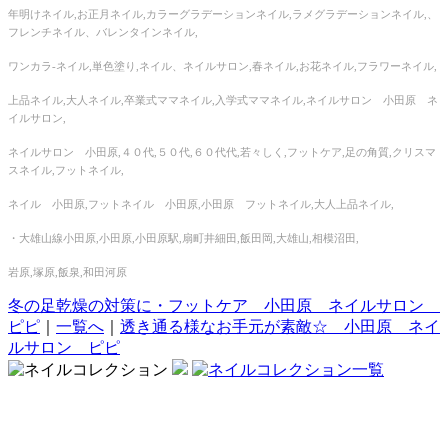
年明けネイル,お正月ネイル,カラーグラデーションネイル,ラメグラデーションネイル,、
フレンチネイル、バレンタインネイル,
ワンカラ‐ネイル,単色塗り,ネイル、ネイルサロン,春ネイル,お花ネイル,フラワーネイル,
上品ネイル,大人ネイル,卒業式ママネイル,入学式ママネイル,ネイルサロン 小田原 ネ
イルサロン,
ネイルサロン 小田原,４０代,５０代,６０代代,若々しく,フットケア,足の角質,クリスマ
スネイル,フットネイル,
ネイル 小田原,フットネイル 小田原,小田原 フットネイル,大人上品ネイル,
・大雄山線小田原,小田原,小田原駅,扇町井細田,飯田岡,大雄山,相模沼田,
岩原,塚原,飯泉,和田河原
冬の足乾燥の対策に・フットケア 小田原 ネイルサロン
ピピ
｜
一覧へ
｜
透き通る様なお手元が素敵☆ 小田原 ネイ
ルサロン ピピ