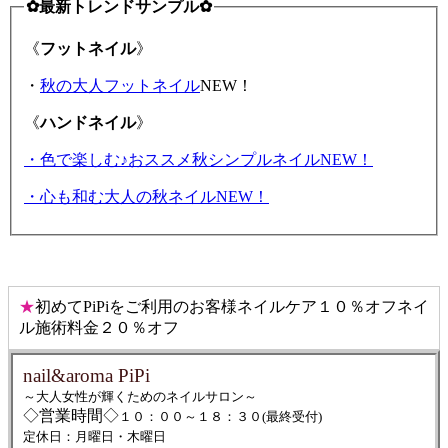
✿最新トレンドサンプル✿
《
フットネイル
》
・
秋の大人フットネイル
NEW！
《
ハンドネイル
》
・色で楽しむ♪おススメ秋シンプルネイルNEW！
・心も和む大人の秋ネイルNEW！
★
初めてPiPiをご利用のお客様ネイルケア１０％オフネイ
ル施術料金２０％オフ
nail&aroma PiPi
～大人女性が輝くためのネイルサロン～
◇営業時間◇
１０：００～１８：３０(最終受付)
定休日：月曜日・木曜日