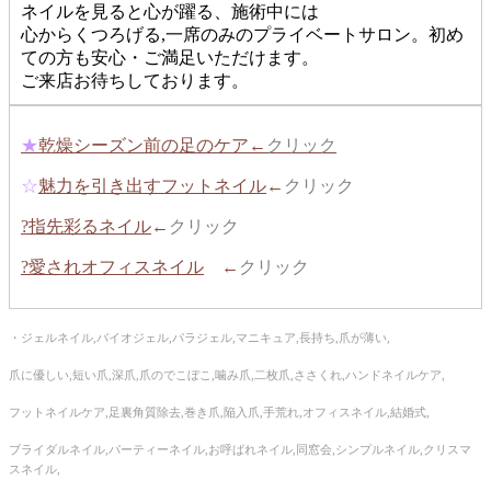
ネイルを見ると心が躍る、施術中には
心からくつろげる,一席のみのプライベートサロン。初め
ての方も安心・ご満足いただけます。
ご来店お待ちしております。
★
乾燥シーズン前の足のケア←
クリック
☆
魅力を引き出すフットネイル
←
クリック
?指先彩るネイル
←
クリック
?愛されオフィスネイル
←
クリック
・ジェルネイル,バイオジェル,パラジェル,マニキュア,長持ち,爪が薄い,
爪に優しい,短い爪,深爪,爪のでこぼこ,噛み爪,二枚爪,ささくれ,ハンドネイルケア,
フットネイルケア,足裏角質除去,巻き爪,陥入爪,手荒れ,オフィスネイル,結婚式,
ブライダルネイル,パーティーネイル,お呼ばれネイル,同窓会,シンプルネイル,クリスマ
スネイル,