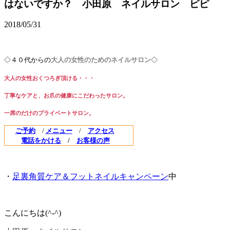
はないですか？ 小田原 ネイルサロン ピピ
2018/05/31
◇４０代からの
大人の女性のためのネイルサロン
◇
大人の女性おくつろぎ頂ける・・・
丁寧なケアと、お爪の健康にこだわ
ったサロン。
一席のだけのプライベートサロン。
ご予約
/
メニュー
/
アクセス
電話をかける
/
お客様の声
・
足裏角質ケア＆フットネイルキャンペーン
中
こんにちは(^-^)