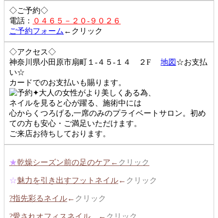
◇ご予約◇
電話：
０４６５－２０-９０２６
ご予約フォーム
←クリック
◇アクセス◇
神奈川県小田原市扇町１-４５-１４ ２F
地図
☆お支払
い☆
カードでのお支払いも賜ります。
✦大人の女性がより美しくある為、
ネイルを見ると心が躍る、施術中には
心からくつろげる,一席のみのプライベートサロン。初め
ての方も安心・ご満足いただけます。
ご来店お待ちしております。
★
乾燥シーズン前の足のケア←
クリック
☆
魅力を引き出すフットネイル
←
クリック
?指先彩るネイル
←
クリック
?愛されオフィスネイル
←
クリック