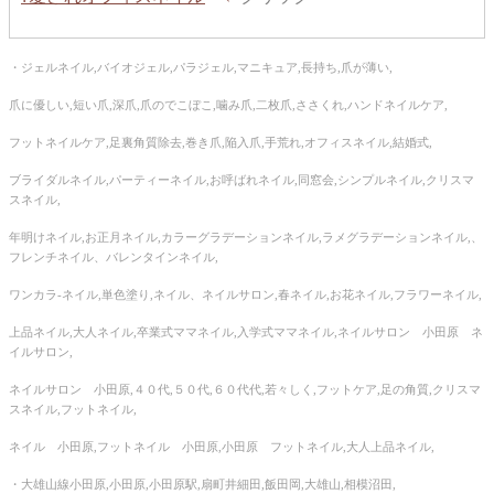
・ジェルネイル,バイオジェル,パラジェル,マニキュア,長持ち,爪が薄い,
爪に優しい,短い爪,深爪,爪のでこぼこ,噛み爪,二枚爪,ささくれ,ハンドネイルケア,
フットネイルケア,足裏角質除去,巻き爪,陥入爪,手荒れ,オフィスネイル,結婚式,
ブライダルネイル,パーティーネイル,お呼ばれネイル,同窓会,シンプルネイル,クリスマ
スネイル,
年明けネイル,お正月ネイル,カラーグラデーションネイル,ラメグラデーションネイル,、
フレンチネイル、バレンタインネイル,
ワンカラ‐ネイル,単色塗り,ネイル、ネイルサロン,春ネイル,お花ネイル,フラワーネイル,
上品ネイル,大人ネイル,卒業式ママネイル,入学式ママネイル,ネイルサロン 小田原 ネ
イルサロン,
ネイルサロン 小田原,４０代,５０代,６０代代,若々しく,フットケア,足の角質,クリスマ
スネイル,フットネイル,
ネイル 小田原,フットネイル 小田原,小田原 フットネイル,大人上品ネイル,
・大雄山線小田原,小田原,小田原駅,扇町井細田,飯田岡,大雄山,相模沼田,