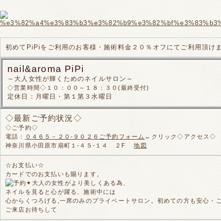
初めてPiPiをご利用のお客様・施術料金２０％オフにてご利用頂け
nail&aroma PiPi
～大人女性が輝くためのネイルサロン～
◇営業時間◇１０：００～１８：３０(最終受付)
定休日：月曜日・第１第３水曜日
◇最新ご予約状況◇
◇ご予約◇
電話：
０４６５－２０-９０２６
ご予約フォーム
←クリック◇アクセス◇
神奈川県小田原市扇町１-４５-１４ ２F
地図
☆お支払い☆
カードでのお支払いも賜ります。
✦大人の女性がより美しくある為、
ネイルを見ると心が躍る、施術中には
心からくつろげる,一席のみのプライベートサロン。初めての方も安心・
ご来店お待ちして