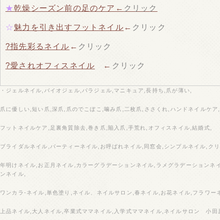
★
乾燥シーズン前の足のケア←
クリック
☆
魅力を引き出すフットネイル
←
クリック
?指先彩るネイル
←
クリック
?愛されオフィスネイル
←
クリック
・ジェルネイル,バイオジェル,パラジェル,マニキュア,長持ち,爪が薄い,
爪に優しい,短い爪,深爪,爪のでこぼこ,噛み爪,二枚爪,ささくれ,ハンドネイルケア
フットネイルケア,足裏角質除去,巻き爪,陥入爪,手荒れ,オフィスネイル,結婚式,
ブライダルネイル,パーティーネイル,お呼ばれネイル,同窓会,シンプルネイル,クリ
年明けネイル,お正月ネイル,カラーグラデーションネイル,ラメグラデーションネ
ンネイル,
ワンカラ‐ネイル,単色塗り,ネイル、ネイルサロン,春ネイル,お花ネイル,フラワー
上品ネイル,大人ネイル,卒業式ママネイル,入学式ママネイル,ネイルサロン 小田