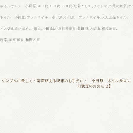
ネイルサロン 小田原,４０代,５０代,６０代代,若々しく,フットケア,足の角質,ク
ネイル 小田原,フットネイル 小田原,小田原 フットネイル,大人上品ネイル,
・大雄山線小田原,小田原,小田原駅,扇町井細田,飯田岡,大雄山,相模沼田,
岩原,塚原,飯泉,和田河原
シンプルに美しく・清潔感ある理想のお手元に・ 小田原 ネイルサロン
日変更のお知らせ】