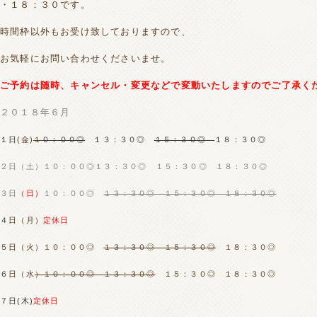
・１８：３０です。
時間枠以外もお受け致しておりますので、
お気軽にお問い合わせくださいませ。
ご予約は随時、キャンセル・変更などで変動いたしますのでご了承く
２０１８年６月
１日
(金)
１
０：００◎
１３：３０◎
１５：３０◎
１８：３０◎
２日（土
）１０：００◎１３：３０◎ １５：３０◎ １８：３０◎
３日
（日）
１０：００◎
１３：３０◎ １５：３０◎ １８：３０◎
４
日（月）
定休日
５
日（火）１０：００◎
１３：３０◎ １５：３０◎
１８：３０◎
６
日（水
）１０：００◎
１３：３０◎
１５：３０◎ １８：３０◎
７日(木)
定休日