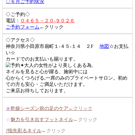
◇６月ご予約状況
◇ご予約◇
電話：
０４６５－２０-９０２６
ご予約フォーム
←クリック
◇アクセス◇
神奈川県小田原市扇町１-４５-１４ ２F
地図
☆お支払
い☆
カードでのお支払いも賜ります。
✦大人の女性がより美しくある為、
ネイルを見ると心が躍る、施術中には
心からくつろげる,一席のみのプライベートサロン。初め
ての方も安心・ご満足いただけます。
ご来店お待ちしております。
★
乾燥シーズン前の足のケア←
クリック
☆
魅力を引き出すフットネイル
←
クリック
?指先彩るネイル
←
クリック