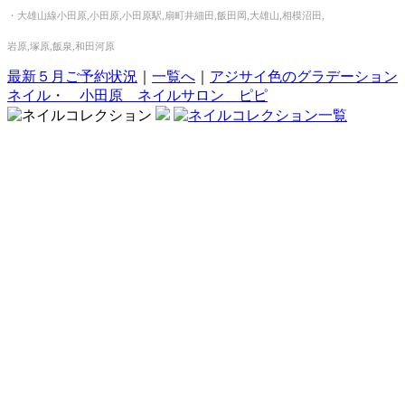
・大雄山線小田原,小田原,小田原駅,扇町井細田,飯田岡,大雄山,相模沼田,
岩原,塚原,飯泉,和田河原
最新５月ご予約状況
｜
一覧へ
｜
アジサイ色のグラデーション
ネイル・ 小田原 ネイルサロン ピピ
〒250-0045 神奈川県小田原市城山1-9-7 高橋店舗1階 / JR東海
道・小田急線小田原駅徒歩4分
tel :
0465-20-9026
/ 営業時間 : 10:00～20:00 / 定休日 :
月・木曜日
nail salon&aroma PiPi. All Rights Reserved.