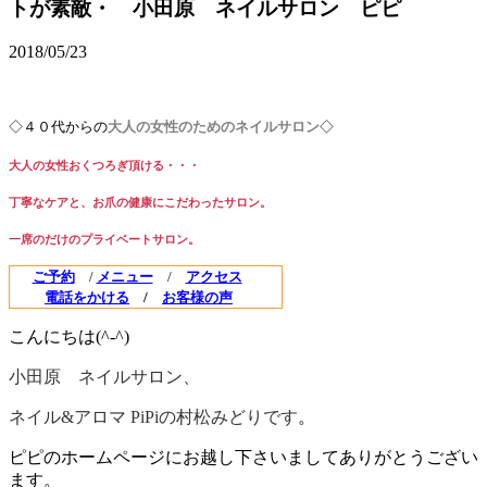
トが素敵・ 小田原 ネイルサロン ピピ
2018/05/23
◇４０代からの
大人の女性のためのネイルサロン
◇
大人の女性おくつろぎ頂ける・・・
丁寧なケアと、お爪の健康にこだわ
ったサロン。
一席のだけのプライベートサロン。
ご予約
/
メニュー
/
アクセス
電話をかける
/
お客様の声
こんにちは(^-^)
小田原 ネイルサロン、
ネイル&アロマ PiPiの村松みどりです
。
ピピのホームページにお越し下さいましてありがとうござい
ます。