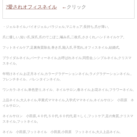
?愛されオフィスネイル
←
クリック
・ジェルネイル,バイオジェル,パラジェル,マニキュア,長持ち,爪が薄い,
爪に優しい,短い爪,深爪,爪のでこぼこ,噛み爪,二枚爪,ささくれ,ハンドネイルケア,
フットネイルケア,足裏角質除去,巻き爪,陥入爪,手荒れ,オフィスネイル,結婚式,
ブライダルネイル,パーティーネイル,お呼ばれネイル,同窓会,シンプルネイル,クリスマ
スネイル,
年明けネイル,お正月ネイル,カラーグラデーションネイル,ラメグラデーションネイル,、
フレンチネイル、バレンタインネイル,
ワンカラ‐ネイル,単色塗り,ネイル、ネイルサロン,春ネイル,お花ネイル,フラワーネイル,
上品ネイル,大人ネイル,卒業式ママネイル,入学式ママネイル,ネイルサロン 小田原 ネ
イルサロン,
ネイルサロン 小田原,４０代,５０代,６０代代,若々しく,フットケア,足の角質,クリスマ
スネイル,フットネイル,
ネイル 小田原,フットネイル 小田原,小田原 フットネイル,大人上品ネイル,