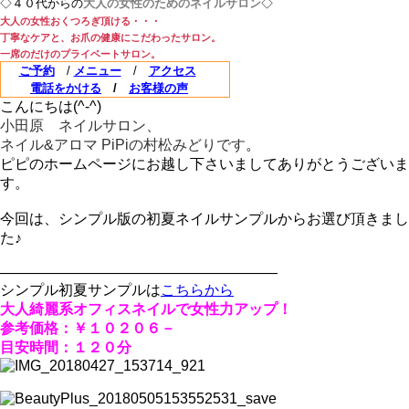
◇４０代からの
大人の女性のためのネイルサロン
◇
大人の女性おくつろぎ頂ける・・・
丁寧なケアと、お爪の健康にこだわ
ったサロン。
一席のだけのプライベートサロン。
ご予約
/
メニュー
/
アクセス
電話をかける
/
お客様の声
こんにちは(^-^)
小田原 ネイルサロン、
ネイル&アロマ PiPiの村松みどりです
。
ピピのホームページにお越し下さいましてありがとうございま
す。
今回は、シンプル版の初夏ネイルサンプルからお選び頂きまし
た♪
———————————————————
シンプル初夏サンプルは
こちらから
大人綺麗系オフィスネイルで女性力アップ！
参考価格：￥１０２０６－
目安時間：１２０分