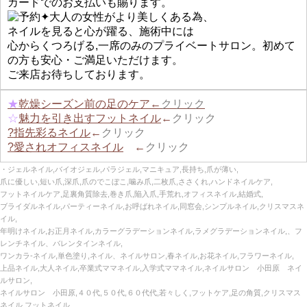
カードでのお支払いも賜ります。
✦大人の女性がより美しくある為、
ネイルを見ると心が躍る、施術中には
心からくつろげる,一席のみのプライベートサロン。初めて
の方も安心・ご満足いただけます。
ご来店お待ちしております。
★
乾燥シーズン前の足のケア←
クリック
☆
魅力を引き出すフットネイル
←
クリック
?指先彩るネイル
←
クリック
?愛されオフィスネイル
←
クリック
・ジェルネイル,バイオジェル,パラジェル,マニキュア,長持ち,爪が薄い,
爪に優しい,短い爪,深爪,爪のでこぼこ,噛み爪,二枚爪,ささくれ,ハンドネイルケア,
フットネイルケア,足裏角質除去,巻き爪,陥入爪,手荒れ,オフィスネイル,結婚式,
ブライダルネイル,パーティーネイル,お呼ばれネイル,同窓会,シンプルネイル,クリスマスネ
イル,
年明けネイル,お正月ネイル,カラーグラデーションネイル,ラメグラデーションネイル,、フ
レンチネイル、バレンタインネイル,
ワンカラ‐ネイル,単色塗り,ネイル、ネイルサロン,春ネイル,お花ネイル,フラワーネイル,
上品ネイル,大人ネイル,卒業式ママネイル,入学式ママネイル,ネイルサロン 小田原 ネイ
ルサロン,
ネイルサロン 小田原,４０代,５０代,６０代代,若々しく,フットケア,足の角質,クリスマス
ネイル,フットネイル,