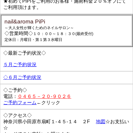
★初めてPiPiをご利用のお客様・施術料金２０％オフにて
ご利用頂けます。
nail&aroma PiPi
～大人女性が輝くためのネイルサロン～
◇営業時間◇
１０：００～１８：３０(最終受付)
定休日：月曜日・第１第３水曜日
◇最新ご予約状況◇
５月ご予約状況
◇６月ご予約状況
◇ご予約◇
電話：
０４６５－２０-９０２６
ご予約フォーム
←クリック
◇アクセス◇
神奈川県小田原市扇町１-４５-１４ ２F
地図
☆お支払い
☆