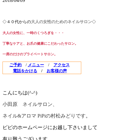
2018/04/09
◇４０代からの
大人の女性のためのネイルサロン
◇
大人の女性に、一時のくつろぎを・・・
丁寧なケアと、お爪の健康にこだわ
ったサロン。
一席のだけのプライベートサロン。
ご予約
/
メニュー
/
アクセス
電話をかける
/
お客様の声
こんにちは(^-^)
小田原 ネイルサロン、
ネイル&アロマ PiPiの村松みどりです
。
ピピのホームページにお越し下さいまして
有り難うございます。