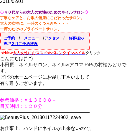
2018/02/01
◇
４０代からの
大人の女性のためのネイルサロン
◇
丁寧なケアと、お爪の健康にこだわったサロン。
大人の女性に、一時のくつろぎを・・・
一席のだけのプライベートサロン。
ご予約
/
メニュー
/
アクセス
/
お客様の
声///
２月ご予約状況
☆New
大人女性におススメ☆バレンタインネイル
クリック
こんにちは(^-^)
小田原 ネイルサロン、ネイル&アロマ PiPiの村松みどりで
す
。
ピピのホームページにお越し下さいまして
有り難うございます。
———————————————————
参考価格：￥１３６０８－
目安時間：１２０分
———————————————————
お仕事上、ハンドにネイルが出来ないので、