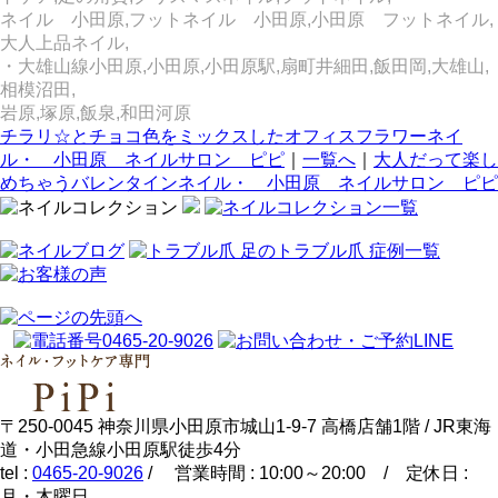
ネイル 小田原,フットネイル 小田原,小田原 フットネイル,
大人上品ネイル,
・大雄山線小田原,小田原,小田原駅,扇町井細田,飯田岡,大雄山,
相模沼田,
岩原,塚原,飯泉,和田河原
チラリ☆とチョコ色をミックスしたオフィスフラワーネイ
ル・ 小田原 ネイルサロン ピピ
｜
一覧へ
｜
大人だって楽し
めちゃうバレンタインネイル・ 小田原 ネイルサロン ピピ
〒250-0045 神奈川県小田原市城山1-9-7 高橋店舗1階 / JR東海
道・小田急線小田原駅徒歩4分
tel :
0465-20-9026
/ 営業時間 : 10:00～20:00 / 定休日 :
月・木曜日