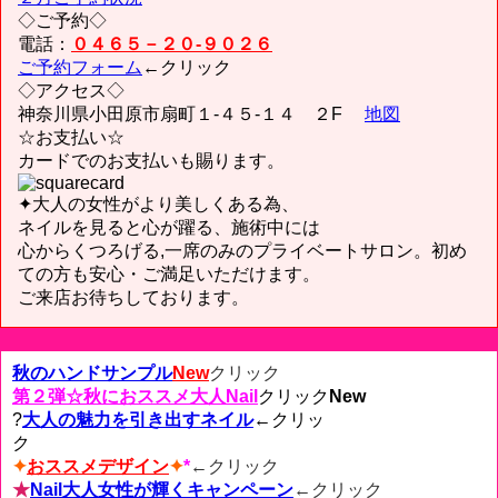
◇ご予約◇
電話：
０４６５－２０-９０２６
ご予約フォーム
←クリック
◇アクセス◇
神奈川県小田原市扇町１-４５-１４ ２F
地図
☆お支払い☆
カードでのお支払いも賜ります。
✦大人の女性がより美しくある為、
ネイルを見ると心が躍る、施術中には
心からくつろげる,一席のみのプライベートサロン。初め
ての方も安心・ご満足いただけます。
ご来店お待ちしております。
秋のハンドサンプル
New
クリック
第２弾☆秋におススメ大人Nail
クリック
New
?
大人の魅力を引き出すネイル
←
クリッ
ク
✦
おススメデザイン
✦
*
←
クリック
★
Nail大人女性が輝くキャンペーン
←クリック