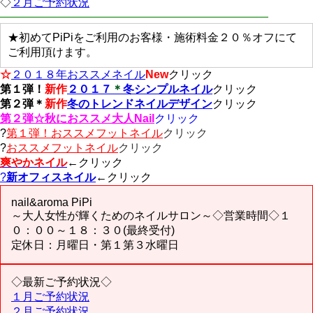
◇
２月ご予約状況
————————————————————————
★初めてPiPiをご利用のお客様・施術料金２０％オフにて
ご利用頂けます。
☆
２０１８年おススメネイル
New
クリック
第１弾！
新作
２０１７
＊
冬シンプルネイル
クリック
第２弾＊
新作
冬のトレンドネイルデザイン
クリック
第２弾☆秋におススメ大人Nail
クリック
?
第１弾！おススメフットネイル
クリック
?
おススメフットネイル
クリック
爽やかネイル
←クリック
?
新オフィスネイル
←クリック
nail&aroma PiPi
～大人女性が輝くためのネイルサロン～◇営業時間◇１
０：００～１８：３０(最終受付)
定休日：月曜日・第１第３水曜日
◇最新ご予約状況◇
１月ご予約状況
２月ご予約状況