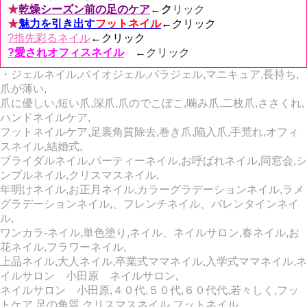
★
乾燥シーズン前の足のケア
←ク
リック
★
魅力を引き出す
フットネイル
←
クリック
?指先彩るネイル
←クリック
?愛されオフィスネイル
←
クリック
・ジェルネイル,バイオジェル,パラジェル,マニキュア,長持ち,
爪が薄い,
爪に優しい,短い爪,深爪,爪のでこぼこ,噛み爪,二枚爪,ささくれ,
ハンドネイルケア,
フットネイルケア,足裏角質除去,巻き爪,陥入爪,手荒れ,オフィ
スネイル,結婚式,
ブライダルネイル,パーティーネイル,お呼ばれネイル,同窓会,シ
ンプルネイル,クリスマスネイル,
年明けネイル,お正月ネイル,カラーグラデーションネイル,ラメ
グラデーションネイル,、フレンチネイル、バレンタインネイ
ル,
ワンカラ‐ネイル,単色塗り,ネイル、ネイルサロン,春ネイル,お
花ネイル,フラワーネイル,
上品ネイル,大人ネイル,卒業式ママネイル,入学式ママネイル,ネ
イルサロン 小田原 ネイルサロン,
ネイルサロン 小田原,４０代,５０代,６０代代,若々しく,フッ
トケア,足の角質,クリスマスネイル,フットネイル,