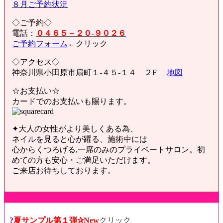
８月ご予約状況
◇ご予約◇
電話：
０４６５－２０-９０２６
ご予約フォーム
←クリック
◇アクセス◇
神奈川県小田原市扇町１-４５-１４ ２F
地図
☆お支払い☆
カードでのお支払いも賜ります。
✦大人の女性がより美しくある為、
ネイルを見ると心が躍る、施術中には
心からくつろげる,一席のみのプライベートサロン。初
めての方も安心・ご満足いただけます。
ご来店お待ちしております。
?
夏サンプル第１弾✰New
クリック