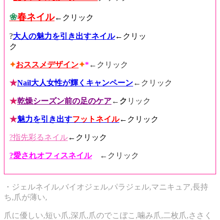
❀
春ネイル
←クリック
?
大人の魅力を引き出すネイル
←
クリッ
ク
✦
おススメデザイン
✦
*
←
クリック
★
Nail大人女性が輝くキャンペーン
←クリック
★
乾燥シーズン前の足のケア
←ク
リック
★
魅力を引き出す
フットネイル
←
クリック
?指先彩るネイル
←クリック
?愛されオフィスネイル
←
クリック
・ジェルネイル,バイオジェル,パラジェル,マニキュア,長持
ち,爪が薄い,
爪に優しい,短い爪,深爪,爪のでこぼこ,噛み爪,二枚爪,ささく