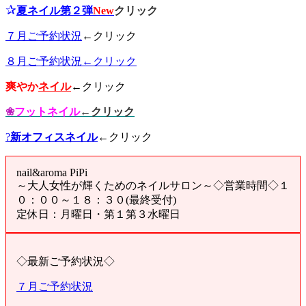
✰
夏ネイル第２弾
New
クリック
７月ご予約状況
←クリック
８月ご予約状況←クリック
爽やか
ネイル
←クリック
❀
フットネイル
←クリック
?
新オフィスネイル
←クリック
nail&aroma PiPi
～大人女性が輝くためのネイルサロン～◇営業時間◇１
０：００～１８：３０(最終受付)
定休日：月曜日・第１第３水曜日
◇最新ご予約状況◇
７月ご予約状況