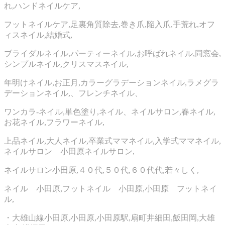
れ,ハンドネイルケア,
フットネイルケア,足裏角質除去,巻き爪,陥入爪,手荒れ,オフ
ィスネイル,結婚式,
ブライダルネイル,パーティーネイル,お呼ばれネイル,同窓会,
シンプルネイル,クリスマスネイル,
年明けネイル,お正月,カラーグラデーションネイル,ラメグラ
デーションネイル,、フレンチネイル、
ワンカラ‐ネイル,単色塗り,ネイル、ネイルサロン,春ネイル,
お花ネイル,フラワーネイル,
上品ネイル,大人ネイル,卒業式ママネイル,入学式ママネイル,
ネイルサロン 小田原ネイルサロン,
ネイルサロン小田原,４０代,５０代,６０代代,若々しく,
ネイル 小田原,フットネイル 小田原,小田原 フットネイ
ル,
・大雄山線小田原,小田原,小田原駅,扇町井細田,飯田岡,大雄