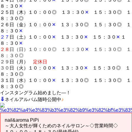
８：３０
✕
２５日（木）１０：００◎ １３：３０
✕
１５：３０◎ １
８：３０◎
２６日（金）１０：００
✕
１３：３０◎ １５：３０◎ １
８：３０
✕
２７
日（土）１０：００
✕
１３：３０
✕
１５：３０
✕
１
８：３０
✕
２８
日（日
）１０：００◎ １３：３０
✕
１５：３０◎ １
８：３０◎
２９
日（月）
定休日
３０
日（火）１０：００
✕
１３：３０
✕
１５：３０◎ １
８：３０◎
３１日（水）１０：００
✕
１３：３０◎ １５：３０◎ １
８：３０◎
インスタングラム始めました―！
⇓
ネイルアルバム随時公開中
♪
nail&aroma PiPi
～大人女性が輝くためのネイルサロン～◇営業時間◇
１０：００～１８：３０(最終受付)