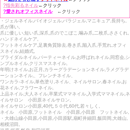
?指先彩るネイル
←クリック
?愛されオフィスネイル
←
クリック
・ジェルネイル,バイオジェル,パラジェル,マニキュア,長持ち,
爪が薄い,
爪に優しい,短い爪,深爪,爪のでこぼこ,噛み爪,二枚爪,ささくれ,
ハンドネイルケア,
フットネイルケア,足裏角質除去,巻き爪,陥入爪,手荒れ,オフィ
スネイル,結婚式,
ブライダルネイル,パーティーネイル,お呼ばれネイル,同窓会,シ
ンプルネイル,クリスマスネイル,
年明けネイル,お正月,カラーグラデーションネイル,ラメグラデ
ーションネイル,、フレンチネイル、
ワンカラ‐ネイル,単色塗り,ネイル、ネイルサロン,春ネイル,お
花ネイル,フラワーネイル,
上品ネイル,大人ネイル,卒業式ママネイル,入学式ママネイル,ネ
イルサロン 小田原ネイルサロン,
ネイルサロン小田原,40代,５０代,60代,若々しく,
ネイル 小田原,フットネイル 小田原,小田原 フットネイル,
・大雄山線小田原,小田原,小田原駅,扇町井細田,飯田岡,大雄山,
相模沼田,