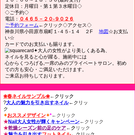
定休日：月曜日・第１第３水曜日◇
◇ご予約◇
電話：
０４６５－２０-９０２６
ご予約フォーム
←クリック◇アクセス◇
神奈川県小田原市扇町１-４５-１４ ２F
地図
☆お支払
い☆
カードでのお支払いも賜ります。
✦大人の女性がより美しくある為、
ネイルを見ると心が躍る、施術中には
心からくつろげる,一席のみのプライベートサロン。初め
ての方も安心・ご満足いただけます。
ご来店お待ちしております。
❀春ネイルサンプル❀
←クリック
?
大人の魅力を引き出すネイル
←
クリッ
ク
✦
おススメデザイン
✦
*
←
クリック
★
Nail大人女性が輝くキャンペーン
←クリック
★
乾燥シーズン前の足のケア
←ク
リック
★
魅力を引き出す
フットネイル
←
クリック