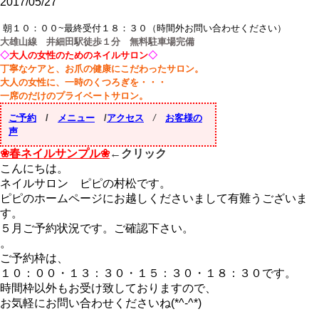
2017/05/27
朝１０：００~最終受付１８：３０（時間外お問い合わせください）
大雄山線 井細田駅徒歩１分 無料駐車場完備
◇
大人の女性のためのネイルサロン
◇
丁寧なケアと、お爪の健康にこだわったサロン。
大人の女性に、一時のくつろぎを・・・
一席のだけのプライベートサロン。
ご予約
/
メニュー
/
アクセス
/
お客様の
声
❀春ネイルサンプル❀
←クリック
こんにちは。
ネイルサロン ピピの村松です。
ピピのホームページにお越しくださいまして有難うございま
す。
５月ご予約状況です。ご確認下さい。
。
ご予約枠は、
１０：００・１３：３０・１５：３０・１８：３０です。
時間枠以外もお受け致しておりますので、
お気軽にお問い合わせくださいね(*^-^*)