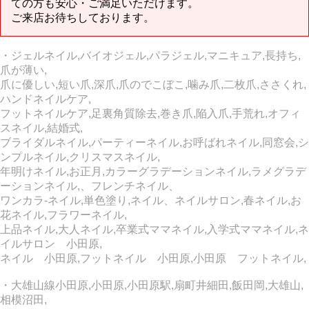
ての方も安心・ご満足いただけます。
ご来店お待ちしております。
・ジェルネイル,バイオジェル,パラジェル,マニキュア,長持ち,
爪が薄い,
爪に優しい,短い爪,深爪,爪のでこぼこ,噛み爪,二枚爪,ささくれ,
ハンドネイルケア,
フットネイルケア,足裏角質除去,巻き爪,陥入爪,手荒れ,オフィ
スネイル,結婚式,
ブライダルネイル,パーティーネイル,お呼ばれネイル,同窓会,シ
ンプルネイル,クリスマスネイル,
年明けネイル,お正月,カラーグラデーションネイル,ラメグラデ
ーションネイル,、フレンチネイル、
ワンカラ‐ネイル,単色塗り,ネイル、ネイルサロン,春ネイル,お
花ネイル,フラワーネイル,
上品ネイル,大人ネイル,卒業式ママネイル,入学式ママネイル,ネ
イルサロン 小田原,
ネイル 小田原,フットネイル 小田原,小田原 フットネイル,
・大雄山線小田原,小田原,小田原駅,扇町井細田,飯田岡,大雄山,
相模沼田,