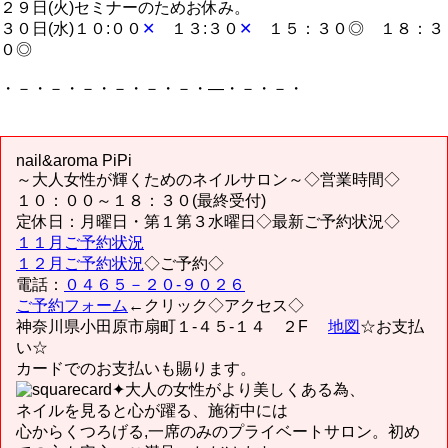
２９日(火)セミナーのためお休み。
３０日(水)１０:００
✕
１３:３０
✕
１５：３０◎ １８：３
０◎
・－・－・－・－・－・－・―・－・－・
nail&aroma PiPi
～大人女性が輝くためのネイルサロン～◇営業時間◇
１０：００～１８：３０(最終受付)
定休日：月曜日・第１第３水曜日◇最新ご予約状況◇
１１月ご予約状況
１２月ご予約状況
◇ご予約◇
電話：
０４６５－２０-９０２６
ご予約フォーム
←クリック◇アクセス◇
神奈川県小田原市扇町１-４５-１４ ２F
地図
☆お支払
い☆
カードでのお支払いも賜ります。
✦大人の女性がより美しくある為、
ネイルを見ると心が躍る、施術中には
心からくつろげる,一席のみのプライベートサロン。初め