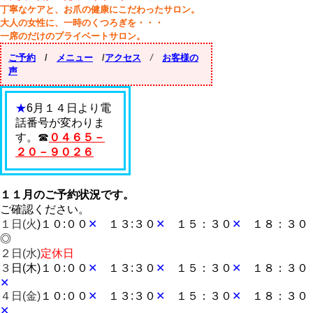
丁寧なケアと、お爪の健康にこだわったサロン。
大人の女性に、一時のくつろぎを・・・
一席のだけのプライベートサロン。
ご予約
/
メニュー
/
アクセス
/
お客様の
声
★
6月１４日より電
話番号が変わりま
す。☎
０４６５－
２０－９０２６
１１月のご予約状況です。
ご確認ください。
１日(火
)１０:００
✕
１３:３０
✕
１５：３０
✕
１８：３０
◎
２日(水)
定休日
３
日(木)１０:００
✕
１３:３０
✕
１５：３０
✕
１８：３０
✕
４日(金)
１０:００
✕
１３:３０
✕
１５：３０
✕
１８：３０
✕