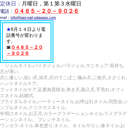
定休日：
月曜日，第１第３水曜日
０４６５－２０－９０２６
電話：
mail：
info@pipi-nail-odawara.com
★
6月１４日より電
話番号が変わりま
す。
☎
０４６５－２０
－９０２６
・ジェルネイル,バイオジェル,パラジェル,マニキュア,長持ち,
爪が薄い,
爪に優しい,短い爪,深爪,爪のでこぼこ,噛み爪,二枚爪,ささくれ,
ハンドネイルケア,
フットネイルケア,足裏角質除去,巻き爪,陥入爪,手荒れ,オフィ
スネイル,結婚式,
ブライダルネイル,パーティーネイル,お呼ばれネイル,同窓会,シ
ンプルネイル,クリスマスネイル,
年明けネイル,お正月,カラーグラデーションネイル,ラメグラデ
ーションネイル,、フレンチネイル、
ワンカラ‐ネイル,単色塗り,ネイル、ネイルサロン,春ネイル,お