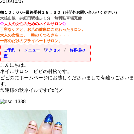
2016/10/07
朝１０：００~最終受付１８：３０（時間外お問い合わせください）
大雄山線 井細田駅徒歩１分 無料駐車場完備
◇
大人の女性のためのネイルサロン
◇
丁寧なケアと、お爪の健康にこだわったサロン。
大人の女性に、一時のくつろぎを・・・
一席のだけのプライベートサロン。
ご予約
/
メニュー
/
アクセス
/
お客様の
声
こんにちは。
ネイルサロン ピピの村松です。
ピピのにホームページにお越しくださいまして有難うございま
す。
常連様の秋ネイルです(^o^)／