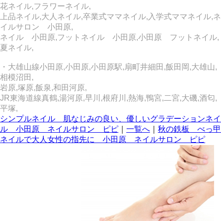
花ネイル,フラワーネイル,
上品ネイル,大人ネイル,卒業式ママネイル,入学式ママネイル,ネ
イルサロン 小田原,
ネイル 小田原,フットネイル 小田原,小田原 フットネイル,
夏ネイル,
・大雄山線小田原,小田原,小田原駅,扇町井細田,飯田岡,大雄山,
相模沼田,
岩原,塚原,飯泉,和田河原,
JR東海道線真鶴,湯河原,早川,根府川,熱海,鴨宮,二宮,大磯,酒匂,
平塚,
シンプルネイル 肌なじみの良い、優しいグラデーションネイ
ル 小田原 ネイルサロン ピピ
｜
一覧へ
｜
秋の鉄板 べっ甲
ネイルで大人女性の指先に 小田原 ネイルサロン ピピ