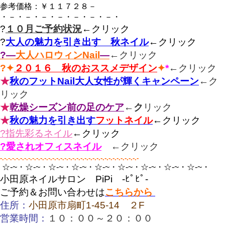
参考価格：￥１１７２８－
・－・－・－・－・－・－・－・
?
１０月ご予約状況
←クリック
?
大人の魅力を引き出す 秋ネイル
←
クリック
?―
大人ハロウィンNail
―
←クリック
?✦
２０１６ 秋のおススメデザイン
✦
*
←
クリック
★
秋のフットNail大人女性が輝くキャンペーン
←ク
リック
★
乾燥シーズン前の足のケア
←ク
リック
★
秋の魅力を引き出す
フットネイル
←
クリック
?指先彩るネイル
←クリック
?愛されオフィスネイル
←
クリック
-.-.-.-.-.-.-.-.-.-.-.-.-.-.-.-.-.-.-.-.-.-.-.-.-.-.-.-.-.-.-.-.-.-.-
☆‐~・☆‐~・☆‐~・☆‐~・☆‐~・☆‐~・☆‐~・☆‐~・☆‐~・
小田原ネイルサロン PiPi -ﾋﾟﾋﾟ-
ご予約＆お問い合わせは
こちらから
住所：
小田原市扇町1-45-14 ２F
営業時間：
１０：００～２０：００