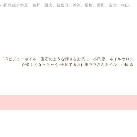
小田急線伊勢原、秦野、開成、新松田、渋沢、足柄、蛍田、富水、栢山、
３Dビジューネイル 宝石のような輝きをお爪に 小田原 ネイルサロン
が楽しくなっちゃう♪子育て＆お仕事ママさんネイル 小田原