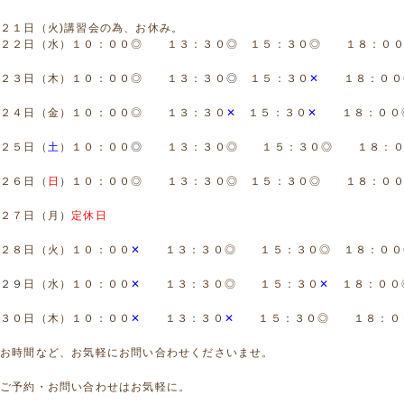
２１日（火)講習会の為、お休み。
２２日（水）１０：００◎
１３：３０◎ １５：３０◎ １８：０
２３日（木）１０：００◎ １３：３０
◎
１５：３０
✕
１８：００
２４日（金）１０：００◎
１３：３０
✕
１５：３０
✕
１８：００
２５日（
土
）１０：００
◎
１３：３０◎
１５：３０◎ １８：０
２６日（
日
）
１０：００◎
１３：３０◎ １５：３０◎
１８：００
２７日（月
）
定休日
２８日（火）１０：００
✕
１３：３０◎
１５：３０◎ １８：００
２９
日（水）１０：００
✕
１３：３０◎
１５：３０
✕
１８：００
３０日（木）１０：００
✕
１３：３０
✕
１５：３０◎ １８：０
お時間など、お気軽にお問い合わせくださいませ。
ご予約・お問い合わせはお気軽に。