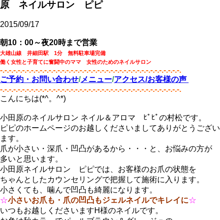
原 ネイルサロン ピピ
2015/09/17
朝10：00～夜20時まで営業
大雄山線 井細田駅 1分 無料駐車場完備
働く女性と子育てに奮闘中のママ 女性のためのネイルサロン
-.-.-.-.-.-.-.-.-.-.-.-.-.-.-.-.-.-.-.-.-.-.-.-.-.-.-.-.-.-.-.-.-.-.-.-.-.-.-.-.-.
ご予約・お問い合わせ
/
メニュー
/
アクセス/
お客様の声
-.-.-.-.-.-.-.-.-.-.-.-.-.-.-.-.-.-.-.-.-.-.-.-.-.-.-.-.-.-.-.-.-.-.-.-.-.-.-.-.-.
こんにちは(*^。^*)
小田原のネイルサロン ネイル＆アロマ ﾋﾟﾋﾟの村松です。
ピピのホームページのお越しくださいましてありがとうござい
ます。
爪が小さい・深爪・凹凸があるから・・・と、お悩みの方が
多いと思います。
小田原ネイルサロン ピピでは、お客様のお爪の状態を
ちゃんとしたカウンセリングで把握して施術に入ります。
小さくても、噛んで凹凸も綺麗になります。
☆
小さいお爪も・爪の凹凸もジェルネイルでキレイに
☆
いつもお越しくださいますH様のネイルです。