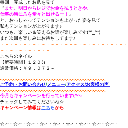
毎回、完成したお爪を見て
『
また、明日からレジでお金を払うときや、
仕事の時に爪を堂々と出せるー！
』
と、おっしゃってテンションも上がった姿を見て
私もテンションが上がります♪
いつも、楽しい＆笑えるお話が楽しみです(*^_^*)
また次回も楽しみにお待ちしてます♪
・－・－・－・－・－・－－・－－－・－・－・－・－・－・
－・－・－・－・－・－
こちらのネイル
【所要時間】１２０分
通常価格：￥９，０７２－
-.-.-.-.-.-.-.-.-.-.-.-.-.-.-.-.-.-.-.-.-.-.-.-.-.-.-.-.-.-.-.-.-.-.-.-.-.-.-.-.-.
ご予約・お問い合わせ
/
メニュー
/
アクセス/
お客様の声
-.-.-.-.-.-.-.-.-.-.-.-.-.-.-.-.-.-.-.-.-.-.-.-.-.-.-.-.-.-.-.-.-.-.-.-.-.-.-.-.-.
今月もキャンペーンを行っています(^^♪
チェックしてみてくださいね☆
キャンペーン情報は
こち
ら
から
☆‐~・☆‐~・☆‐~・☆‐~・☆‐~・☆‐~・☆‐~・☆‐~・☆‐~・