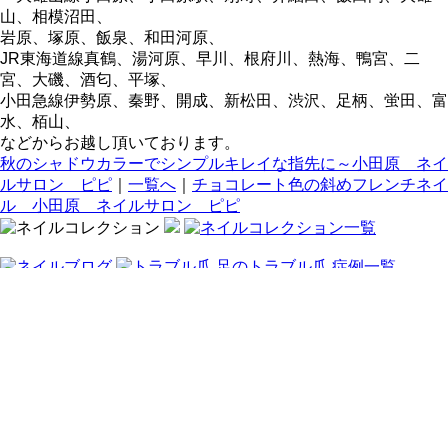
山、相模沼田、
岩原、塚原、飯泉、和田河原、
JR東海道線真鶴、湯河原、早川、根府川、熱海、鴨宮、二
宮、大磯、酒匂、平塚、
小田急線伊勢原、秦野、開成、新松田、渋沢、足柄、蛍田、富
水、栢山、
などからお越し頂いております。
秋のシャドウカラーでシンプルキレイな指先に～小田原 ネイ
ルサロン ピピ
｜
一覧へ
｜
チョコレート色の斜めフレンチネイ
ル 小田原 ネイルサロン ピピ
〒250-0045 神奈川県小田原市城山1-9-7 高橋店舗1階 / JR東海
道・小田急線小田原駅徒歩4分
tel :
0465-20-9026
/ 営業時間 : 10:00～20:00 / 定休日 :