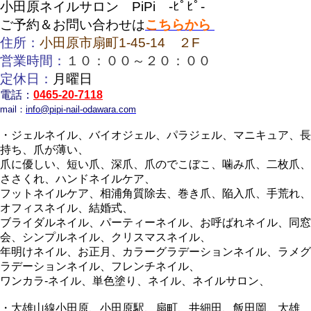
小田原ネイルサロン PiPi -ﾋﾟﾋﾟ-
ご予約＆お問い合わせは
こちらから
住所：
小田原市扇町1-45-14 ２F
営業時間：
１０：００～２０：００
定休日：
月曜日
電話：
0465-20-7118
mail：
info@pipi-nail-odawara.com
・ジェルネイル、バイオジェル、パラジェル、マニキュア、長
持ち、爪が薄い、
爪に優しい、短い爪、深爪、爪のでこぼこ、噛み爪、二枚爪、
ささくれ、ハンドネイルケア、
フットネイルケア、相浦角質除去、巻き爪、陥入爪、手荒れ、
オフィスネイル、結婚式、
ブライダルネイル、パーティーネイル、お呼ばれネイル、同窓
会、シンプルネイル、クリスマスネイル、
年明けネイル、お正月、カラーグラデーションネイル、ラメグ
ラデーションネイル、フレンチネイル、
ワンカラ‐ネイル、単色塗り、ネイル、ネイルサロン、
・大雄山線小田原、小田原駅、扇町、井細田、飯田岡、大雄