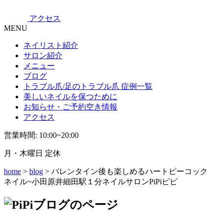
アクセス
MENU
ネイリスト紹介
サロン紹介
メニュー
ブログ
トラブル爪/足のトラブル爪 症例一覧
美しいネイルを保つために
お知らせ・ご予約空き情報
アクセス
営業時間: 10:00~20:00
月・木曜日 定休
home
>
blog
> バレンタイン後も楽しめるハートピーコック
ネイル~小田原井細田駅１分ネイルサロンPiPiピピ