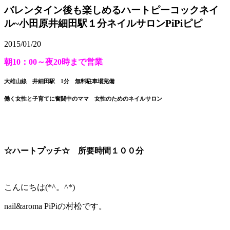
バレンタイン後も楽しめるハートピーコックネイ
ル~小田原井細田駅１分ネイルサロンPiPiピピ
2015/01/20
朝10：00～夜20時まで営業
大雄山線 井細田駅 1分 無料駐車場完備
働く女性と子育てに奮闘中のママ 女性のためのネイルサロン
☆ハートプッチ☆ 所要時間１００分
こんにちは(*^。^*)
nail&aroma PiPiの村松です。