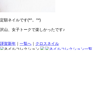
定額ネイルです(*^。^*)
沢山、女子トークで楽しかったです♪
謹賀新年
｜
一覧へ
｜
クロスネイル
〒250-0045 神奈川県小田原市城山1-9-7 高橋店舗1階 / JR東海
道・小田急線小田原駅徒歩4分
tel :
0465-20-9026
/ 営業時間 : 10:00～20:00 / 定休日 :