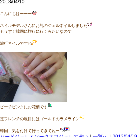
2013/04/10
こんにちはーーー
ネイルモデルさんにお礼のジェルネイルしました
もうすぐ韓国に旅行に行くみたいなので
旅行ネイルですね
ピーチピンクにお花柄です
逆フレンチの境目にはゴールドのラメライン
韓国、気を付けて行ってきてねー
ハードジェルとソークオフジェルの違い
｜
一覧へ
｜
2013/04/19